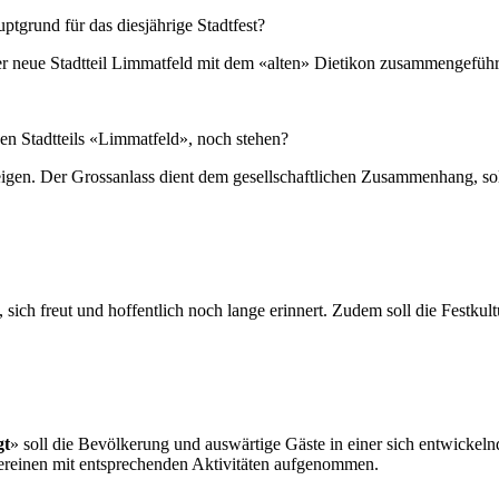
uptgrund für das diesjährige Stadtfest?
l der neue Stadtteil Limmatfeld mit dem «alten» Dietikon zusammengefüh
uen Stadtteils «Limmatfeld», noch stehen?
eigen. Der Grossanlass dient dem gesellschaftlichen Zusammenhang, soll 
t, sich freut und hoffentlich noch lange erinnert. Zudem soll die Festk
gt
» soll die Bevölkerung und auswärtige Gäste in einer sich entwick
ereinen mit entsprechenden Aktivitäten aufgenommen.