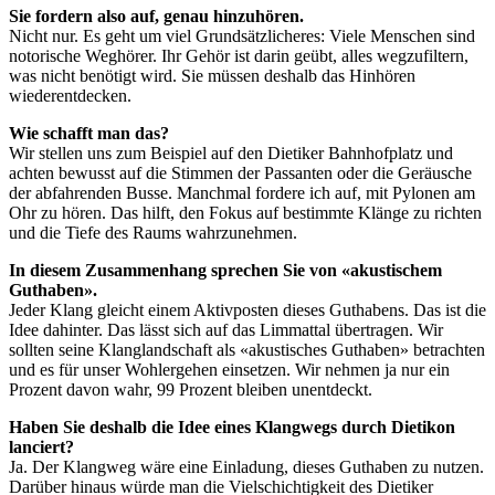
Sie fordern also auf, genau hinzuhören.
Nicht nur. Es geht um viel Grundsätzlicheres: Viele Menschen sind
notorische Weghörer. Ihr Gehör ist darin geübt, alles wegzufiltern,
was nicht benötigt wird. Sie müssen deshalb das Hinhören
wiederentdecken.
Wie schafft man das?
Wir stellen uns zum Beispiel auf den Dietiker Bahnhofplatz und
achten bewusst auf die Stimmen der Passanten oder die Geräusche
der abfahrenden Busse. Manchmal fordere ich auf, mit Pylonen am
Ohr zu hören. Das hilft, den Fokus auf bestimmte Klänge zu richten
und die Tiefe des Raums wahrzunehmen.
In diesem Zusammenhang sprechen Sie von «akustischem
Guthaben».
Jeder Klang gleicht einem Aktivposten dieses Guthabens. Das ist die
Idee dahinter. Das lässt sich auf das Limmattal übertragen. Wir
sollten seine Klanglandschaft als «akustisches Guthaben» betrachten
und es für unser Wohlergehen einsetzen. Wir nehmen ja nur ein
Prozent davon wahr, 99 Prozent bleiben unentdeckt.
Haben Sie deshalb die Idee eines Klangwegs durch Dietikon
lanciert?
Ja. Der Klangweg wäre eine Einladung, dieses Guthaben zu nutzen.
Darüber hinaus würde man die Vielschichtigkeit des Dietiker