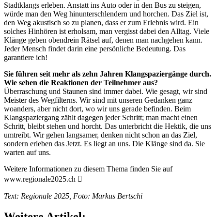
Stadtklangs erleben. Anstatt ins Auto oder in den Bus zu steigen,
würde man den Weg hinunterschlendern und horchen. Das Ziel ist,
den Weg akustisch so zu planen, dass er zum Erlebnis wird. Ein
solches Hinhören ist erholsam, man vergisst dabei den Alltag. Viele
Klänge geben obendrein Rätsel auf, denen man nachgehen kann.
Jeder Mensch findet darin eine persönliche Bedeutung. Das
garantiere ich!
Sie führen seit mehr als zehn Jahren Klangspaziergänge durch.
Wie sehen die Reaktionen der Teilnehmer aus?
Überraschung und Staunen sind immer dabei. Wie gesagt, wir sind
Meister des Wegfilterns. Wir sind mit unseren Gedanken ganz
woanders, aber nicht dort, wo wir uns gerade befinden. Beim
Klangspaziergang zählt dagegen jeder Schritt; man macht einen
Schritt, bleibt stehen und horcht. Das unterbricht die Hektik, die uns
umtreibt. Wir gehen langsamer, denken nicht schon an das Ziel,
sondern erleben das Jetzt. Es liegt an uns. Die Klänge sind da. Sie
warten auf uns.
Weitere Informationen zu diesem Thema finden Sie auf
www.regionale2025.ch 
Text: Regionale 2025, Foto: Markus Bertschi
Weitere Artikel: