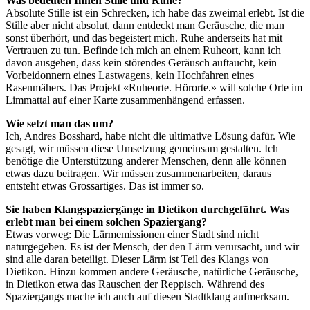
Was bedeuten Ihnen Stille und Ruhe?
Absolute Stille ist ein Schrecken, ich habe das zweimal erlebt. Ist die
Stille aber nicht absolut, dann entdeckt man Geräusche, die man
sonst überhört, und das begeistert mich. Ruhe anderseits hat mit
Vertrauen zu tun. Befinde ich mich an einem Ruheort, kann ich
davon ausgehen, dass kein störendes Geräusch auftaucht, kein
Vorbeidonnern eines Lastwagens, kein Hochfahren eines
Rasenmähers. Das Projekt «Ruheorte. Hörorte.» will solche Orte im
Limmattal auf einer Karte zusammenhängend erfassen.
Wie setzt man das um?
Ich, Andres Bosshard, habe nicht die ultimative Lösung dafür. Wie
gesagt, wir müssen diese Umsetzung gemeinsam gestalten. Ich
benötige die Unterstützung anderer Menschen, denn alle können
etwas dazu beitragen. Wir müssen zusammenarbeiten, daraus
entsteht etwas Grossartiges. Das ist immer so.
Sie haben Klangspaziergänge in Dietikon durchgeführt. Was
erlebt man bei einem solchen Spaziergang?
Etwas vorweg: Die Lärmemissionen einer Stadt sind nicht
naturgegeben. Es ist der Mensch, der den Lärm verursacht, und wir
sind alle daran beteiligt. Dieser Lärm ist Teil des Klangs von
Dietikon. Hinzu kommen andere Geräusche, natürliche Geräusche,
in Dietikon etwa das Rauschen der Reppisch. Während des
Spaziergangs mache ich auch auf diesen Stadtklang aufmerksam.