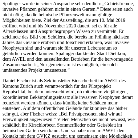
Spalinger wurde in seiner Ansprache sehr deutlich: „Gebietsfremde,
invasive Pflanzen gehören nicht in einen Garten.“ Diese seien auch
nicht nötig, da die heimische Pflanzenwelt mannigfaltige
Möglichkeiten biete. Ziel der Ausstellung, die am 10. Mai 2019
eröffnet wird und bis November 2020 dauert, sei es für alle
Altersklassen und Anspruchsgruppen Wissen zu vermitteln. Er
zeichnete das Bild von Schülern, die bereits im Frühling nächsten
Jahres das Gelände erobern und forschend erfahren, was invasive
Neophyten sind und warum sie für unseren Lebensraum so
gefährlich werden können. Spalinger dankte der Stadt Dietikon,
dem AWEL und den ausstellenden Betrieben für die hervorragende
Zusammenarbeit: „Nur gemeinsam ist es möglich, ein solch
umfassendes Projekt umzusetzen.“
Daniel Fischer ist als Sektionsleiter Biosicherheit im AWEL des
Kantons Zürich auch verantwortlich für das Pilotprojekt
Reppischtal, bei dem untersucht wird, ob mit einem vierjährigen,
koordinierten Bekämpfungseinsatz alle invasiven Neophyten derart
reduziert werden können, dass künftig keine Schäden mehr
entstehen. Auf dem öffentlichen Gelände funktioniere das bisher
sehr gut, aber Fischer weiss: „Bei Privatpersonen sind wir auf
Freiwilligkeit angewiesen.“ Vielen Menschen sei nicht bewusst, wie
schädlich ihr Kirschlorbeer, Sommerflieder oder Geissblatt im
heimischen Garten sein kann. Und so habe man im AWEL den
Kontakt mit dem GVKZ gesucht, um gemeinsam eine Möglichkeit