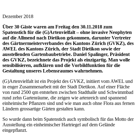
Dezember 2018
Über 30 Gäste waren am Freitag den 30.11.2018 zum
Spatenstich für die (G)Artenvielfalt – ohne invasive Neophyten
auf die Allmend nach Dietikon gekommen, darunter Vertreter
des Gärtnermeisterverbandes des Kantons Zürich (GVKZ), des
AWEL des Kantons Zürich, der Stadt Dietikon sowie der
ausstellenden Gartenbaubetriebe. Daniel Spalinger, Präsident
des GVKZ, bezeichnete das Projekt als einzigartig. Man wolle
sensibilisieren, aufklären und die Vorbildfunktion für die
Gestaltung unseres Lebensraumes wahrnehmen.
(G)Artenvielfalt ist ein Projekt des GVKZ, initiiert vom AWEL und
in enger Zusammenarbeit mit der Stadt Dietikon. Auf einer Fläche
von rund 2500 qm entstehen zwischen Stadthalle und Schwimmbad
rund zehn Gartenräume, die zeigen wie artenreich und spannend
einheimische Pflanzen sind und wie man auch ohne Flora aus fernen
Ländern grossartige Gärten gestalten kann.
So wurde dann beim Spatenstich auch symbolisch für das Motto der
Ausstellung ein einheimischer Hartriegel auf dem Gelände
eingepflanzt.