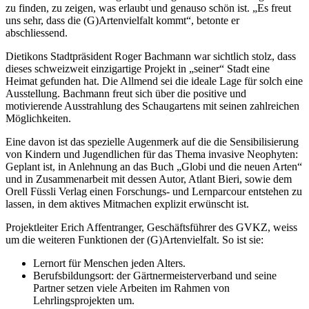
zu finden, zu zeigen, was erlaubt und genauso schön ist. „Es freut
uns sehr, dass die (G)Artenvielfalt kommt“, betonte er
abschliessend.
Dietikons Stadtpräsident Roger Bachmann war sichtlich stolz, dass
dieses schweizweit einzigartige Projekt in „seiner“ Stadt eine
Heimat gefunden hat. Die Allmend sei die ideale Lage für solch eine
Ausstellung. Bachmann freut sich über die positive und
motivierende Ausstrahlung des Schaugartens mit seinen zahlreichen
Möglichkeiten.
Eine davon ist das spezielle Augenmerk auf die die Sensibilisierung
von Kindern und Jugendlichen für das Thema invasive Neophyten:
Geplant ist, in Anlehnung an das Buch „Globi und die neuen Arten“
und in Zusammenarbeit mit dessen Autor, Atlant Bieri, sowie dem
Orell Füssli Verlag einen Forschungs- und Lernparcour entstehen zu
lassen, in dem aktives Mitmachen explizit erwünscht ist.
Projektleiter Erich Affentranger, Geschäftsführer des GVKZ, weiss
um die weiteren Funktionen der (G)Artenvielfalt. So ist sie:
Lernort für Menschen jeden Alters.
Berufsbildungsort: der Gärtnermeisterverband und seine
Partner setzen viele Arbeiten im Rahmen von
Lehrlingsprojekten um.