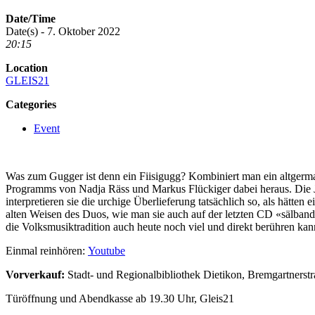
Date/Time
Date(s) - 7. Oktober 2022
20:15
Location
GLEIS21
Categories
Event
Was zum Gugger ist denn ein Fiisigugg? Kombiniert man ein altgerma
Programms von Nadja Räss und Markus Flückiger dabei heraus. Die 
interpretieren sie die urchige Überlieferung tatsächlich so, als hätte
alten Weisen des Duos, wie man sie auch auf der letzten CD «sälban
die Volksmusiktradition auch heute noch viel und direkt berühren kan
Einmal reinhören:
Youtube
V
orverkauf:
Stadt- und Regionalbibliothek Dietikon, Bremgartnerst
Türöffnung und Abendkasse ab 19.30 Uhr, Gleis21