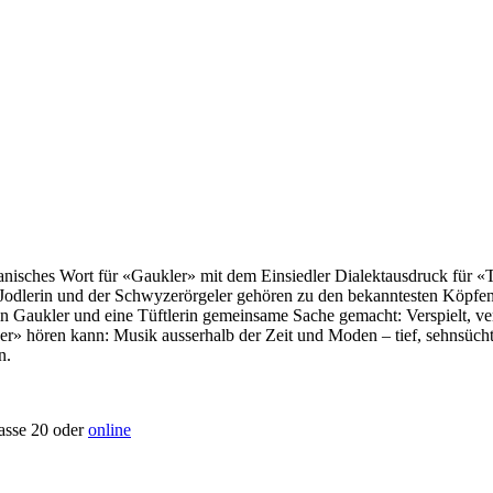
nisches Wort für «Gaukler» mit dem Einsiedler Dialektausdruck für «T
Jodlerin und der Schwyzerörgeler gehören zu den bekanntesten Köpfe
n ein Gaukler und eine Tüftlerin gemeinsame Sache gemacht: Verspielt, v
der» hören kann: Musik ausserhalb der Zeit und Moden – tief, sehnsüc
n.
rasse 20 oder
online