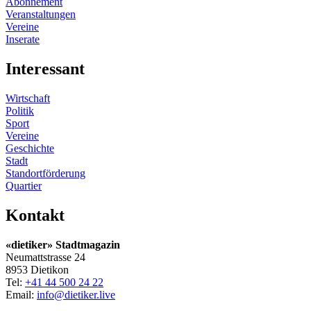
Abonnement
Veranstaltungen
Vereine
Inserate
Interessant
Wirtschaft
Politik
Sport
Vereine
Geschichte
Stadt
Standortförderung
Quartier
Kontakt
«dietiker» Stadtmagazin
Neumattstrasse 24
8953 Dietikon
Tel:
+41 44 500 24 22
Email:
info@dietiker.live