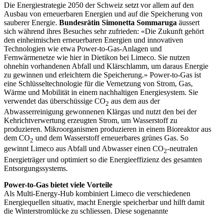
Die Energiestrategie 2050 der Schweiz setzt vor allem auf den
Ausbau von erneuerbaren Energien und auf die Speicherung von
sauberer Energie.
Bundesrätin Simonetta Sommaruga
äussert
sich während ihres Besuches sehr zufrieden: «Die Zukunft gehört
den einheimischen erneuerbaren Energien und innovativen
Technologien wie etwa Power-to-Gas-Anlagen und
Fernwärmenetze wie hier in Dietikon bei Limeco. Sie nutzen
ohnehin vorhandenen Abfall und Klärschlamm, um daraus Energie
zu gewinnen und erleichtern die Speicherung.» Power-to-Gas ist
eine Schlüsseltechnologie für die Vernetzung von Strom, Gas,
Wärme und Mobilität in einem nachhaltigen Energiesystem. Sie
verwendet das überschüssige CO
aus dem aus der
2
Abwasserreinigung gewonnenen Klärgas und nutzt den bei der
Kehrichtverwertung erzeugten Strom, um Wasserstoff zu
produzieren. Mikroorganismen produzieren in einem Bioreaktor aus
dem CO
und dem Wasserstoff erneuerbares grünes Gas. So
2
gewinnt Limeco aus Abfall und Abwasser einen CO
-neutralen
2
Energieträger und optimiert so die Energieeffizienz des gesamten
Entsorgungssystems.
Power-to-Gas bietet viele Vorteile
Als Multi-Energy-Hub kombiniert Limeco die verschiedenen
Energiequellen situativ, macht Energie speicherbar und hilft damit
die Winterstromlücke zu schliessen. Diese sogenannte