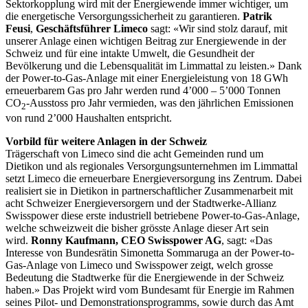
Sektorkopplung wird mit der Energiewende immer wichtiger, um
die energetische Versorgungssicherheit zu garantieren.
Patrik
Feusi
,
Geschäftsführer Limeco
sagt: «Wir sind stolz darauf, mit
unserer Anlage einen wichtigen Beitrag zur Energiewende in der
Schweiz und für eine intakte Umwelt, die Gesundheit der
Bevölkerung und die Lebensqualität im Limmattal zu leisten.» Dank
der Power-to-Gas-Anlage mit einer Energieleistung von 18 GWh
erneuerbarem Gas pro Jahr werden rund 4’000 – 5’000 Tonnen
CO
-Ausstoss pro Jahr vermieden, was den jährlichen Emissionen
2
von rund 2’000 Haushalten entspricht.
Vorbild für weitere Anlagen in der Schweiz
Trägerschaft von Limeco sind die acht Gemeinden rund um
Dietikon und als regionales Versorgungsunternehmen im Limmattal
setzt Limeco die erneuerbare Energieversorgung ins Zentrum. Dabei
realisiert sie in Dietikon in partnerschaftlicher Zusammenarbeit mit
acht Schweizer Energieversorgern und der Stadtwerke-Allianz
Swisspower diese erste industriell betriebene Power-to-Gas-Anlage,
welche schweizweit die bisher grösste Anlage dieser Art sein
wird.
Ronny Kaufmann, CEO Swisspower AG
, sagt: «Das
Interesse von Bundesrätin Simonetta Sommaruga an der Power-to-
Gas-Anlage von Limeco und Swisspower zeigt, welch grosse
Bedeutung die Stadtwerke für die Energiewende in der Schweiz
haben.» Das Projekt wird vom Bundesamt für Energie im Rahmen
seines Pilot- und Demonstrationsprogramms, sowie durch das Amt