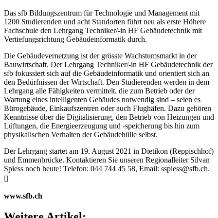
Das sfb Bildungszentrum für Technologie und Management mit
1200 Studierenden und acht Standorten führt neu als erste Höhere
Fachschule den Lehrgang Techniker/-in HF Gebäudetechnik mit
Vertiefungsrichtung Gebäudeinformatik durch.
Die Gebäudevernetzung ist der grösste Wachstumsmarkt in der
Bauwirtschaft. Der Lehrgang Techniker/-in HF Gebäudetechnik der
sfb fokussiert sich auf die Gebäudeinformatik und orientiert sich an
den Bedürfnissen der Wirtschaft. Den Studierenden werden in dem
Lehrgang alle Fähigkeiten vermittelt, die zum Betrieb oder der
Wartung eines intelligenten Gebäudes notwendig sind – seien es
Bürogebäude, Einkaufszentren oder auch Flughäfen. Dazu gehören
Kenntnisse über die Digitalisierung, den Betrieb von Heizungen und
Lüftungen, die Energieerzeugung und -speicherung bis hin zum
physikalischen Verhalten der Gebäudehülle selbst.
Der Lehrgang startet am 19. August 2021 in Dietikon (Reppischhof)
und Emmenbrücke. Kontaktieren Sie unseren Regionalleiter Silvan
Spiess noch heute! Telefon: 044 744 45 58, Email: sspiess@sfb.ch.

www.sfb.ch
Weitere Artikel: