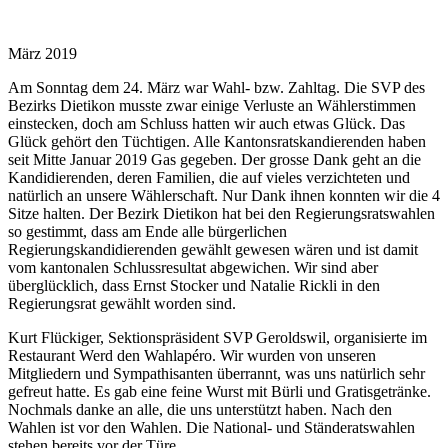
März 2019
Am Sonntag dem 24. März war Wahl- bzw. Zahltag. Die SVP des
Bezirks Dietikon musste zwar einige Verluste an Wählerstimmen
einstecken, doch am Schluss hatten wir auch etwas Glück. Das
Glück gehört den Tüchtigen. Alle Kantonsratskandierenden haben
seit Mitte Januar 2019 Gas gegeben. Der grosse Dank geht an die
Kandidierenden, deren Familien, die auf vieles verzichteten und
natürlich an unsere Wählerschaft. Nur Dank ihnen konnten wir die 4
Sitze halten. Der Bezirk Dietikon hat bei den Regierungsratswahlen
so gestimmt, dass am Ende alle bürgerlichen
Regierungskandidierenden gewählt gewesen wären und ist damit
vom kantonalen Schlussresultat abgewichen. Wir sind aber
überglücklich, dass Ernst Stocker und Natalie Rickli in den
Regierungsrat gewählt worden sind.
Kurt Flückiger, Sektionspräsident SVP Geroldswil, organisierte im
Restaurant Werd den Wahlapéro. Wir wurden von unseren
Mitgliedern und Sympathisanten überrannt, was uns natürlich sehr
gefreut hatte. Es gab eine feine Wurst mit Bürli und Gratisgetränke.
Nochmals danke an alle, die uns unterstützt haben. Nach den
Wahlen ist vor den Wahlen. Die National- und Ständeratswahlen
stehen bereits vor der Türe.